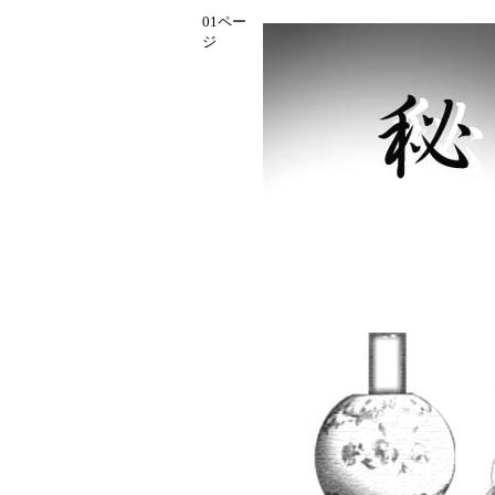
01ペー
ジ